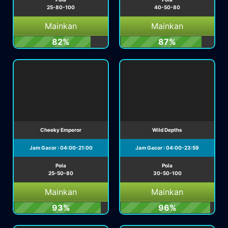
25-80-100
40-50-80
Mainkan
Mainkan
82%
87%
Cheeky Emperor
Wild Depths
Jam Gacor : 04:00-21:00
Jam Gacor : 04:00-23:59
Pola
Pola
25-50-80
30-50-100
Mainkan
Mainkan
93%
96%