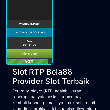
Wild Beach Party
Jam Gacor : 06:00-22:00
Pola
50-75-100
Mainkan
92%
Slot RTP Bola88
Provider Slot Terbaik
Return to player (RTP) adalah ukuran
seberapa banyak mesin slot membayar
kembali kepada pemainnya untuk setiap unit
yang dipertaruhkan . Ini juga bisa dinyatakan