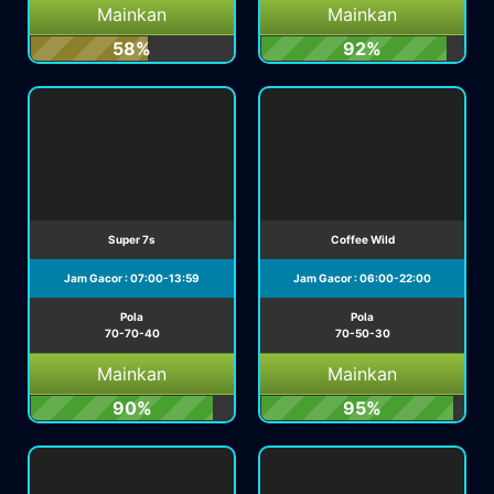
Mainkan
Mainkan
58%
92%
Super 7s
Coffee Wild
Jam Gacor : 07:00-13:59
Jam Gacor : 06:00-22:00
Pola
Pola
70-70-40
70-50-30
Mainkan
Mainkan
90%
95%