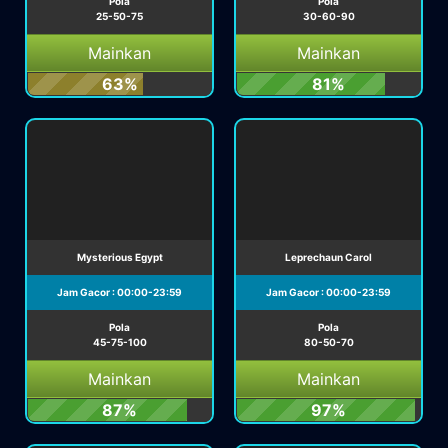
Pola
Pola
25-50-75
30-60-90
Mainkan
Mainkan
63%
81%
Mysterious Egypt
Leprechaun Carol
Jam Gacor : 00:00-23:59
Jam Gacor : 00:00-23:59
Pola
Pola
45-75-100
80-50-70
Mainkan
Mainkan
87%
97%