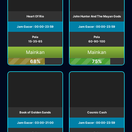
Heart Of Rio
John Hunter And The Mayan Gods
Jam Gacor : 00:00-23:59
Jam Gacor : 00:00-23:59
Pola
Pola
15-35-65
60-90-100
Mainkan
Mainkan
68%
75%
Book of Golden Sands
Cosmic Cash
Jam Gacor : 03:00-21:00
Jam Gacor : 00:00-23:59