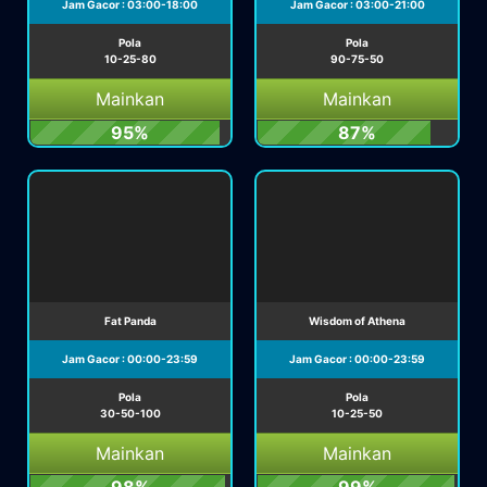
Jam Gacor : 03:00-18:00
Jam Gacor : 03:00-21:00
Pola
Pola
10-25-80
90-75-50
Mainkan
Mainkan
95%
87%
Fat Panda
Wisdom of Athena
Jam Gacor : 00:00-23:59
Jam Gacor : 00:00-23:59
Pola
Pola
30-50-100
10-25-50
Mainkan
Mainkan