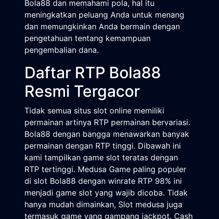
Bola88 dan memahami pola, hal itu
meningkatkan peluang Anda untuk menang
dan memungkinkan Anda bermain dengan
pengetahuan tentang kemampuan
pengembalian dana.
Daftar RTP Bola88
Resmi Tergacor
Tidak semua situs slot online memiliki
permainan artinya RTP permainan bervariasi.
Bola88 dengan bangga menawarkan banyak
permainan dengan RTP tinggi. Dibawah ini
kami tampilkan game slot teratas dengan
RTP tertinggi. Medusa Game paling populer
di slot Bola88 dengan winrate RTP 98% ini
menjadi game slot yang wajib dicoba. Tidak
hanya mudah dimainkan, Slot medusa juga
termasuk game yang gampang jackpot. Cash