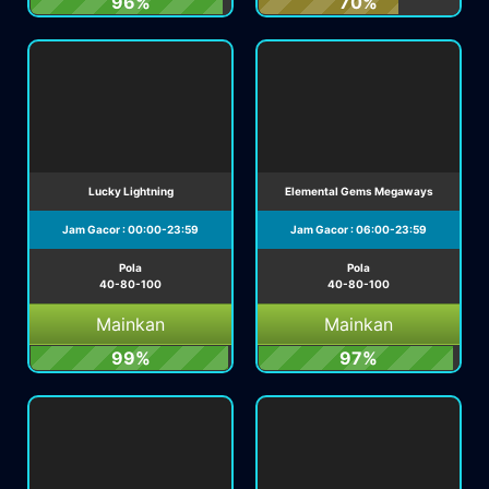
96%
70%
Lucky Lightning
Elemental Gems Megaways
Jam Gacor : 00:00-23:59
Jam Gacor : 06:00-23:59
Pola
Pola
40-80-100
40-80-100
Mainkan
Mainkan
99%
97%