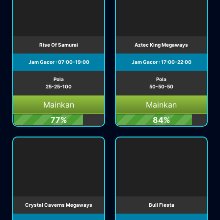
Rise Of Samurai
Aztec King Megaways
Jam Gacor : 07:00-19:00
Jam Gacor : 17:00-22:00
Pola
Pola
25-25-100
50-50-50
Mainkan
Mainkan
77%
84%
Crystal Caverns Megaways
Bull Fiesta