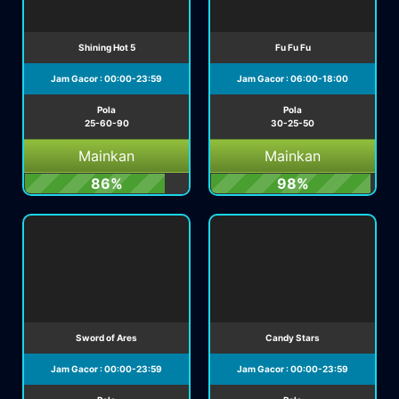
Shining Hot 5
Fu Fu Fu
Jam Gacor : 00:00-23:59
Jam Gacor : 06:00-18:00
Pola
Pola
25-60-90
30-25-50
Mainkan
Mainkan
86%
98%
Sword of Ares
Candy Stars
Jam Gacor : 00:00-23:59
Jam Gacor : 00:00-23:59