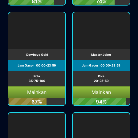
81%
74%
Cowboys Gold
Master Joker
Jam Gacor : 00:00-23:59
Jam Gacor : 00:00-23:59
Pola
Pola
35-75-100
20-25-50
Mainkan
Mainkan
67%
94%