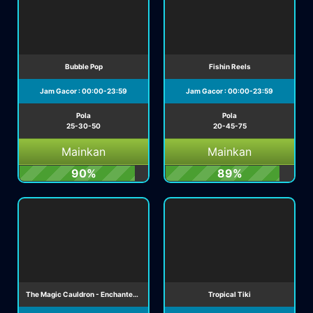
Bubble Pop
Fishin Reels
Jam Gacor : 00:00-23:59
Jam Gacor : 00:00-23:59
Pola
Pola
25-30-50
20-45-75
Mainkan
Mainkan
90%
89%
The Magic Cauldron - Enchanted Brew
Tropical Tiki