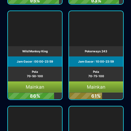
95%
93%
Wild Monkey King
Pokerways 243
Jam Gacor : 00:00-23:59
Jam Gacor : 10:00-23:59
Pola
Pola
70-50-100
70-75-100
Mainkan
Mainkan
86%
61%