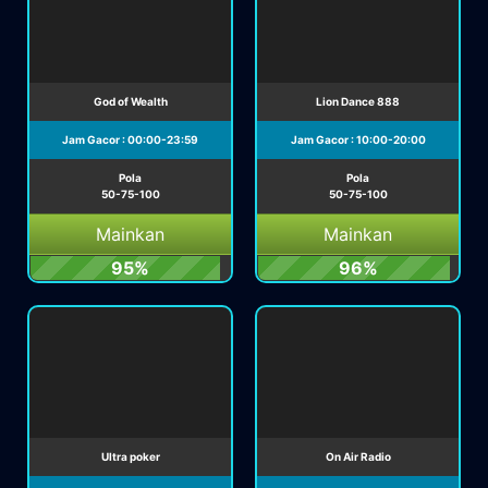
God of Wealth
Lion Dance 888
Jam Gacor : 00:00-23:59
Jam Gacor : 10:00-20:00
Pola
Pola
50-75-100
50-75-100
Mainkan
Mainkan
95%
96%
Ultra poker
On Air Radio