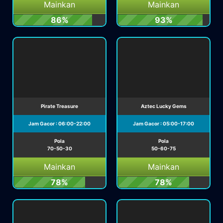
Mainkan
Mainkan
86%
93%
Pirate Treasure
Aztec Lucky Gems
Jam Gacor : 06:00-22:00
Jam Gacor : 05:00-17:00
Pola
Pola
70-50-30
50-60-75
Mainkan
Mainkan
78%
78%