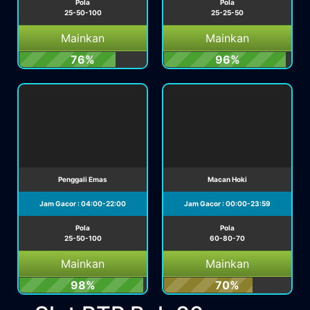
Pola
Pola
25-50-100
25-25-50
Mainkan
Mainkan
76%
96%
Penggali Emas
Macan Hoki
Jam Gacor : 04:00-22:00
Jam Gacor : 00:00-23:59
Pola
Pola
25-50-100
60-80-70
Mainkan
Mainkan
98%
70%