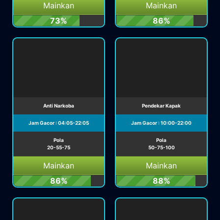
Mainkan
Mainkan
73%
86%
Anti Narkoba
Pendekar Kapak
Jam Gacor : 04:05-22:05
Jam Gacor : 10:00-22:00
Pola
Pola
20-55-75
50-75-100
Mainkan
Mainkan
86%
88%