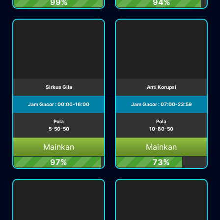
99%
94%
Sirkus Gila
Anti Korupsi
Jam Gacor : 00:00-16:00
Jam Gacor : 07:00-23:59
Pola
Pola
5-50-50
10-80-50
Mainkan
Mainkan
97%
73%