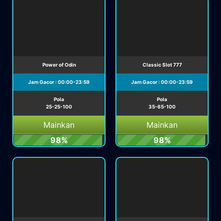
Power of Odin
Classic Slot 777
Jam Gacor : 00:00-23:59
Jam Gacor : 00:00-23:59
Pola
Pola
25-25-100
35-65-100
Mainkan
Mainkan
98%
98%