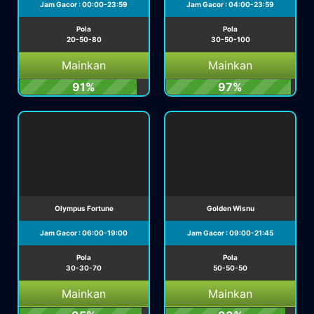
Jam Gacor : 00:00-23:59
Jam Gacor : 04:00-23:59
Pola
Pola
20-50-80
30-50-100
Mainkan
Mainkan
91%
97%
Olympus Fortune
Golden Wisnu
Jam Gacor : 06:00-19:00
Jam Gacor : 09:00-21:45
Pola
Pola
30-30-70
50-50-50
Mainkan
Mainkan