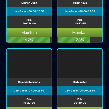
Mainan 90an
Cepat Kaya
Jam Gacor : 00:00-23:59
Jam Gacor : 00:00-23:59
Pola
Pola
50-75-100
10-50-75
Mainkan
Mainkan
97%
73%
Komodo Romantis
Harta Aztec
Jam Gacor : 07:00-23:59
Jam Gacor : 05:00-23:59
Pola
Pola
10-20-30
30-80-70