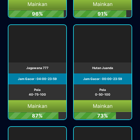
Mainkan
Mainkan
96%
91%
Jagawana 777
Hutan Juanda
Jam Gacor : 04:00-23:59
Jam Gacor : 00:00-23:59
Pola
Pola
40-75-100
0-50-100
Mainkan
Mainkan
87%
73%