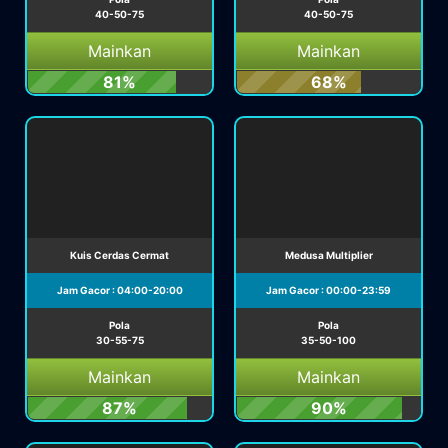
40-50-75
40-50-75
Mainkan
Mainkan
81%
68%
Kuis Cerdas Cermat
Medusa Multiplier
Jam Gacor : 04:00-20:00
Jam Gacor : 00:00-23:59
Pola
Pola
30-55-75
35-50-100
Mainkan
Mainkan
87%
90%