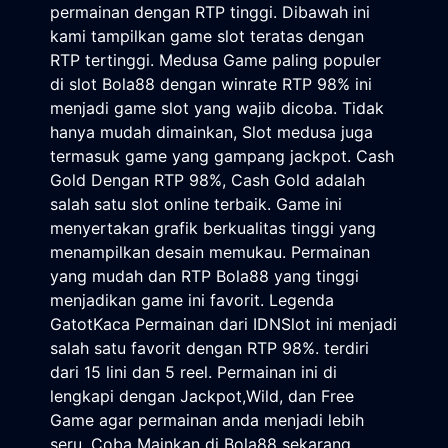
permainan dengan RTP tinggi. Dibawah ini
kami tampilkan game slot teratas dengan
RTP tertinggi. Medusa Game paling populer
di slot Bola88 dengan winrate RTP 98% ini
menjadi game slot yang wajib dicoba. Tidak
hanya mudah dimainkan, Slot medusa juga
termasuk game yang gampang jackpot. Cash
Gold Dengan RTP 98%, Cash Gold adalah
salah satu slot online terbaik. Game ini
menyertakan grafik berkualitas tinggi yang
menampilkan desain memukau. Permainan
yang mudah dan RTP Bola88 yang tinggi
menjadikan game ini favorit. Legenda
GatotKaca Permainan dari IDNSlot ini menjadi
salah satu favorit dengan RTP 98%. terdiri
dari 15 lini dan 5 reel. Permainan ini di
lengkapi dengan Jackpot,Wild, dan Free
Game agar permainan anda menjadi lebih
seru. Coba Mainkan di Bola88 sekarang