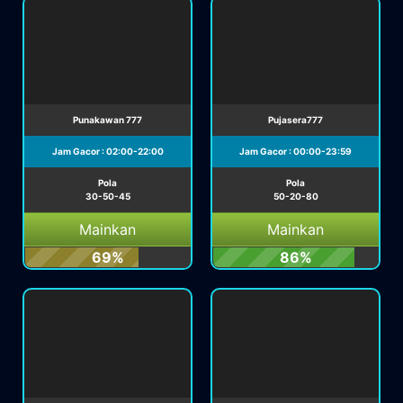
Punakawan 777
Pujasera777
Jam Gacor : 02:00-22:00
Jam Gacor : 00:00-23:59
Pola
Pola
30-50-45
50-20-80
Mainkan
Mainkan
69%
86%