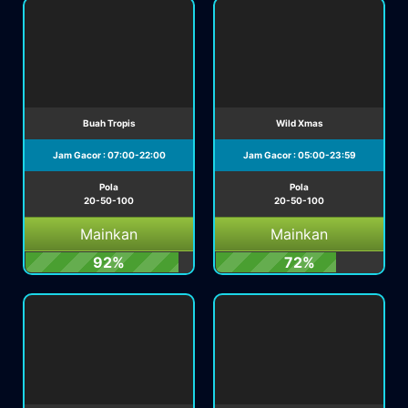
Buah Tropis
Wild Xmas
Jam Gacor : 07:00-22:00
Jam Gacor : 05:00-23:59
Pola
Pola
20-50-100
20-50-100
Mainkan
Mainkan
92%
72%