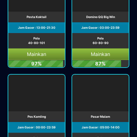
Pesta Koktail
Domino QQ Big Win
Jam Gacor : 13:00-21:30
Jam Gacor : 03:00-23:59
Pola
Pola
40-80-101
60-80-90
Mainkan
Mainkan
97%
87%
Pos Kamling
Pasar Malam
Jam Gacor : 00:00-23:59
Jam Gacor : 05:00-14:00