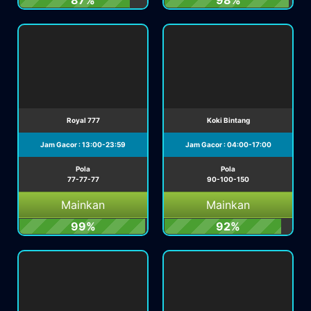
87%
98%
Royal 777
Koki Bintang
Jam Gacor : 13:00-23:59
Jam Gacor : 04:00-17:00
Pola
Pola
77-77-77
90-100-150
Mainkan
Mainkan
99%
92%