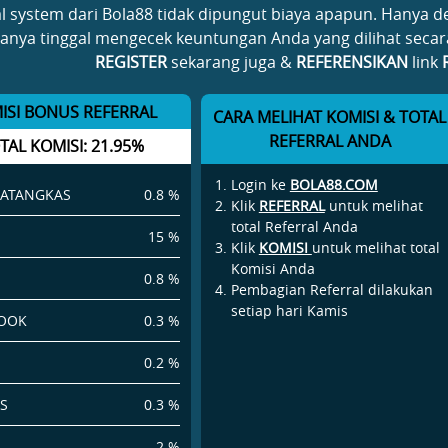
l system dari Bola88 tidak dipungut biaya apapun. Hanya de
anya tinggal mengecek keuntungan Anda yang dilihat seca
REGISTER
sekarang juga &
REFERENSIKAN
link
ISI BONUS REFERRAL
CARA MELIHAT KOMISI & TOTAL
REFERRAL ANDA
TAL KOMISI: 21.95%
Login ke
BOLA88.COM
ATANGKAS
0.8 %
Klik
REFERRAL
untuk melihat
total Referral Anda
15 %
Klik
KOMISI
untuk melihat total
Komisi Anda
0.8 %
Pembagian Referral dilakukan
setiap hari Kamis
OOK
0.3 %
0.2 %
S
0.3 %
2 %