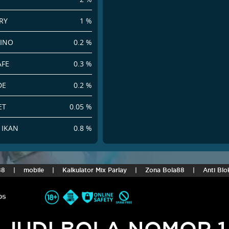
RY
1 %
SINO
0.2 %
AFE
0.3 %
DE
0.2 %
ET
0.05 %
 IKAN
0.8 %
88
|
mobile
|
Kalkulator Mix Parlay
|
Zona Bola88
|
Anti Blo
 JUDI BOLA NOMOR 1