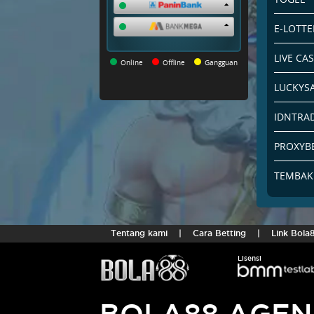
E-LOTTE
LIVE CA
Online
Offline
Gangguan
LUCKYS
IDNTRA
PROXYB
TEMBAK
Tentang kami
|
Cara Betting
|
Link Bola
Lisensi
BOLA88 AGEN