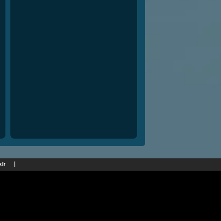
kir
|