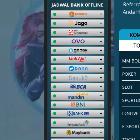
Referra
JADWAL BANK OFFLINE
Anda H
KOM
TO
MM BOL
POKER
SLOT
SPORTB
IDNLIVE
E-SPORT
TOGEL