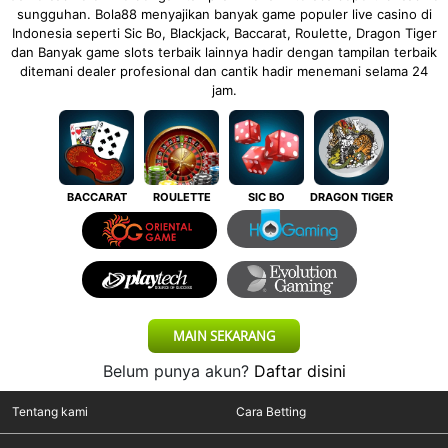
sungguhan. Bola88 menyajikan banyak game populer live casino di
Indonesia seperti Sic Bo, Blackjack, Baccarat, Roulette, Dragon Tiger
dan Banyak game slots terbaik lainnya hadir dengan tampilan terbaik
ditemani dealer profesional dan cantik hadir menemani selama 24
jam.
BACCARAT
ROULETTE
SIC BO
DRAGON TIGER
MAIN SEKARANG
Belum punya akun?
Daftar disini
Tentang kami
Cara Betting